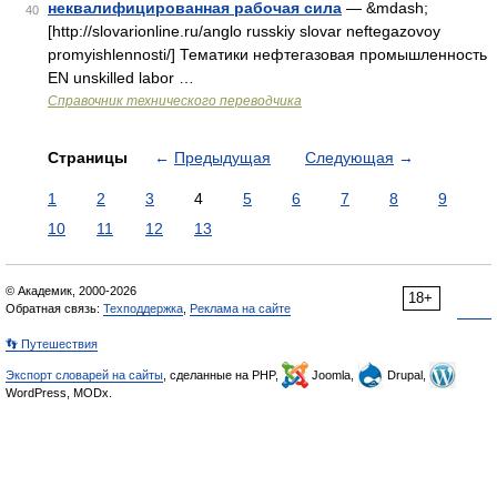
неквалифицированная рабочая сила
— &mdash;
40
[http://slovarionline.ru/anglo russkiy slovar neftegazovoy
promyishlennosti/] Тематики нефтегазовая промышленность
EN unskilled labor …
Справочник технического переводчика
Страницы
←
Предыдущая
Следующая
→
1
2
3
4
5
6
7
8
9
10
11
12
13
© Академик, 2000-2026
18+
Обратная связь:
Техподдержка
,
Реклама на сайте
👣 Путешествия
Экспорт словарей на сайты
, сделанные на PHP,
Joomla,
Drupal,
WordPress, MODx.