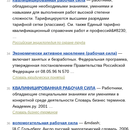
Квалифицированная рабочая сила
— работники,
33
обладающие необходимыми знаниями, умениями и
навыками для выполнения работ высокой степени
сложности. Тарифицируются высшими разрядами
тарифной сетки (классами). См. также Единый тарифно
квалификационный справочник работ и профессий&#8230;
…
Российская энциклопедия по охране труда
Экономически активное население (рабочая сила)
—
34
включает занятых и безработных. Федеральная программа,
утвержденная постановлением Правительства Российской
Федерации от 08.05.96 N 570 …
Словарь юридических понятий
КВАЛИФИЦИРОВАННАЯ РАБОЧАЯ СИЛА
— Работники,
35
обладающие специальными знаниями или умениями в
конкретной среде деятельности Словарь бизнес терминов.
Академик.ру. 2001 …
Словарь бизнес-терминов
вспомогательная рабочая сила
— &mdash;
36
[А.С.Гольдберг. Англо русский энергетический словарь. 2006