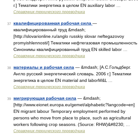
г.] Тематики энергетика в целом EN auxiliary labor …
Справочник технического переводчика
квалифицированная рабочая сила
—
37
квалифицированный труд &mdash;
[http://slovarionline.ru/anglo russkiy slovar neftegazovoy
promyishlennosti/] Тематики нефтегазовая промышленность
Синонимы квалифицированный труд EN skilled labor …
Справочник технического переводчика
материалы и рабочая сила
— &mdash; [А.С.Гольдберг.
38
Англо русский энергетический словарь. 2006 г.] Тематики
энергетика в целом EN material and laborM&L …
Справочник технического переводчика
мигрирующая рабочая сила
— &mdash;
39
[http://www.eionet.europa.eu/gemet/alphabetic?langcode=en]
EN migrant labour Temporary employment performed by
persons who move from place to place, such as agricultural
workers following crop seasons. (Source: RHW)&#8230; …
Справочник технического переводчика